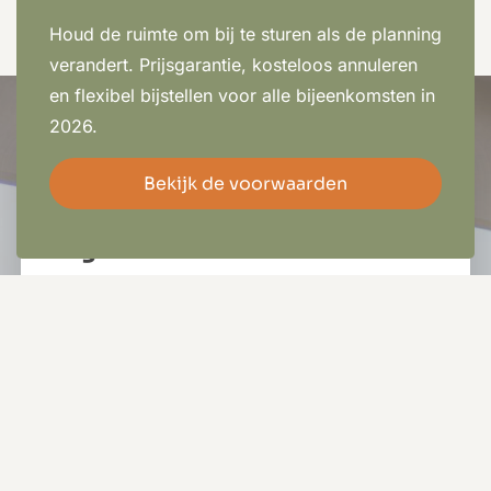
Houd de ruimte om bij te sturen als de planning
verandert. Prijsgarantie, kosteloos annuleren
en flexibel bijstellen voor alle bijeenkomsten in
2026.
Bekijk de voorwaarden
In 3 stappen jouw vergadering
Offerte aanvragen
organiseren in Amersfoort
1. Vraag een offerte aan
Of een plan een vrijblijvende rondleiding, en
deel met ons wat belangrijk is om jouw
vergadering te laten slagen.
2. Ontvang een voorstel op maat