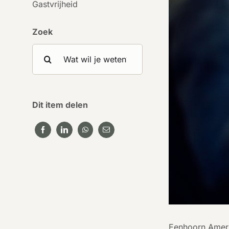
Gastvrijheid
Zoek
Search
for:
Dit item delen
Eenhoorn Amersf