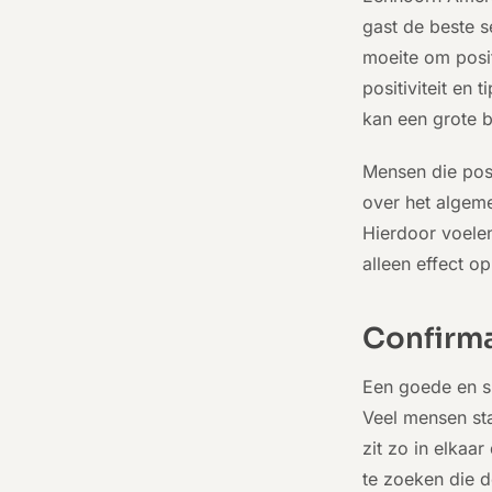
gast de beste s
moeite om posit
positiviteit en 
kan een grote b
Mensen die posit
over het algem
Hierdoor voelen
alleen effect o
Confirma
Een goede en si
Veel mensen sta
zit zo in elkaa
te zoeken die 