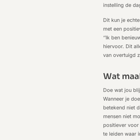
instelling de d
Dit kun je echt
met een positi
‘’Ik ben benieu
hiervoor. Dit a
van overtuigd z
Wat maak
Doe wat jou blij
Wanneer je doet
betekend niet d
mensen niet mog
positiever voor
te leiden waar 