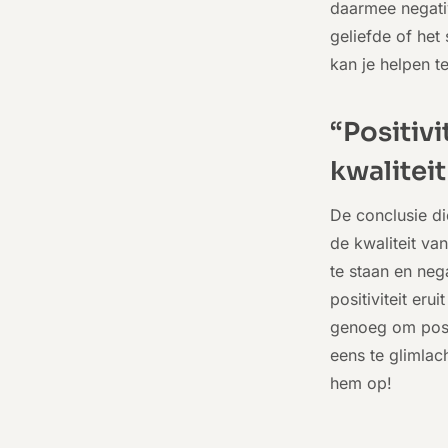
daarmee negativ
geliefde of het 
kan je helpen t
“Positivi
kwalitei
De conclusie di
de kwaliteit va
te staan en neg
positiviteit eru
genoeg om posit
eens te glimlac
hem op!