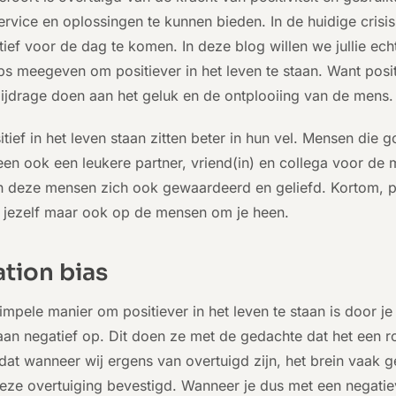
ervice en oplossingen te kunnen bieden. In de huidige cris
ief voor de dag te komen. In deze blog willen we jullie ech
tips meegeven om positiever in het leven te staan. Want positi
ijdrage doen aan het geluk en de ontplooiing van de mens.
ief in het leven staan zitten beter in hun vel. Mensen die go
een ook een leukere partner, vriend(in) en collega voor d
 deze mensen zich ook gewaardeerd en geliefd. Kortom, posi
p jezelf maar ook op de mensen om je heen.
tion bias
mpele manier om positiever in het leven te staan is door j
an negatief op. Dit doen ze met de gedachte dat het een r
r dat wanneer wij ergens van overtuigd zijn, het brein vaak 
deze overtuiging bevestigd. Wanneer je dus met een negati