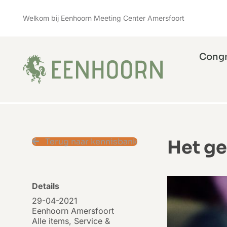
Skip
Welkom bij Eenhoorn Meeting Center Amersfoort
to
content
Cong
Terug naar kennisbank
Het ge
Details
29-04-2021
Eenhoorn Amersfoort
Alle items
,
Service &