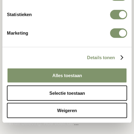
Statistieken
Marketing
Details tonen
Hoe creëer je een onvergetelijk
congres? 5 tips!
Alles toestaan
26 maart 2025
Selectie toestaan
Een congres organiseren is meer dan alleen een
zaal, een programma en een paar goede
Weigeren
sprekers bij elkaar brengen. De echte impact zit
in de beleving. Hoe voelt de
...