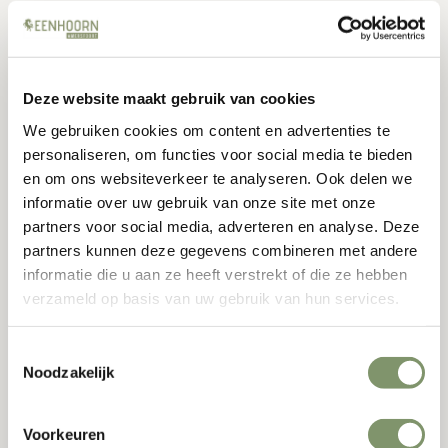
26-03-2025
Eenhoorn Amersfoort
Alle items
,
Inspiratie & Cases
Deze website maakt gebruik van cookies
Zoek
We gebruiken cookies om content en advertenties te
Search
personaliseren, om functies voor social media te bieden
for:
en om ons websiteverkeer te analyseren. Ook delen we
informatie over uw gebruik van onze site met onze
partners voor social media, adverteren en analyse. Deze
Dit item delen
partners kunnen deze gegevens combineren met andere
informatie die u aan ze heeft verstrekt of die ze hebben
verzameld op basis van uw gebruik van hun services.
Toestemmingsselectie
Noodzakelijk
Gerelateerde artikelen:
Voorkeuren