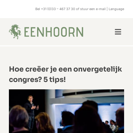
Skip
Bel
+31 (0)33 – 467 37 30
of stuur
een e-mail
|
Language
to
content
Hoe creëer je een onvergetelijk
congres? 5 tips!