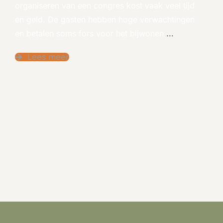
organiseren van een congres kost vaak veel tijd
en geld. De gasten hebben hoge verwachtingen
en betalen soms fors voor het bijwonen
...
Lees meer