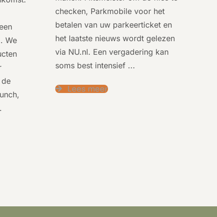
checken, Parkmobile voor het
betalen van uw parkeerticket en
 een
het laatste nieuws wordt gelezen
g. We
via NU.nl. Een vergadering kan
ucten
soms best intensief
...
r
 de
Lees meer
lunch,
.