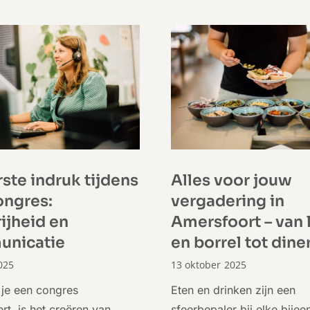
ste indruk tijdens
Alles voor jouw
ongres:
vergadering in
ijheid en
Amersfoort – van 
nicatie
en borrel tot dine
025
13 oktober 2025
je een congres
Eten en drinken zijn een
rt, is het creëren van
sfeerbepaler bij elke bije