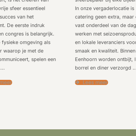
rije sfeer essentieel
In onze vergaderlocatie is
 succes van het
catering geen extra, maar
t. De eerste indruk
vast onderdeel van de da
en congres is belangrijk.
werken met seizoensprod
 fysieke omgeving als
en lokale leveranciers voo
r waarop je met de
smaak en kwaliteit. Binnen
ommuniceert, spelen een
Eenhoorn worden ontbijt, 
...
borrel en diner verzorgd
..
 meer
Lees meer