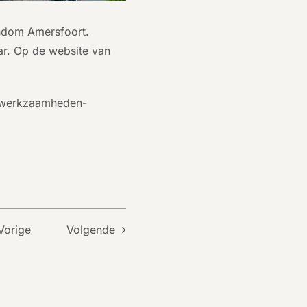
ondom Amersfoort.
aar. Op de website van
is/werkzaamheden-
Vorige
Volgende