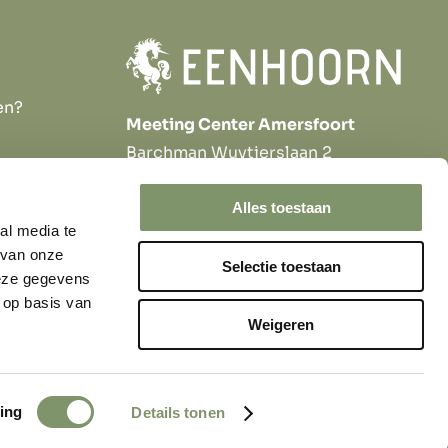
en?
Meeting Center Amersfoort
Barchman Wuytierslaan 2
3818 LH Amersfoort
welkom@eenhoornamersfoort.nl
Alles toestaan
al media te
033 – 467 37 30
 van onze
Selectie toestaan
Volg ons
deze gegevens
 op basis van
Weigeren
Privacy- en cookiebeleid
|
Algemene voorwaarden
ing
Details tonen