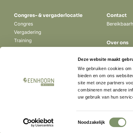
Congres- & vergaderlocatie
Contact
Congres
Bereikbaarh
Vergadering
Training
Over ons
Event
Vacatures
Hybride / Online Congres
MVO
Deze website maakt gebru
Hybride / Online Vergadering
Catering
We gebruiken cookies om c
Meestgeste
bieden en om ons websitev
site met onze partners vo
combineren met andere inf
uw gebruik van hun servic
©2026 | Eenhoorn Meeting Center Amersfoort
Toestemmingsselectie
Noodzakelijk