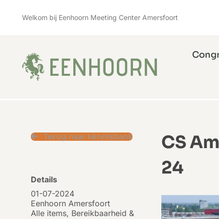
Skip
Welkom bij Eenhoorn Meeting Center Amersfoort
to
content
Cong
Terug naar kennisbank
CS Ame
24
Details
01-07-2024
Eenhoorn Amersfoort
Alle items
,
Bereikbaarheid &