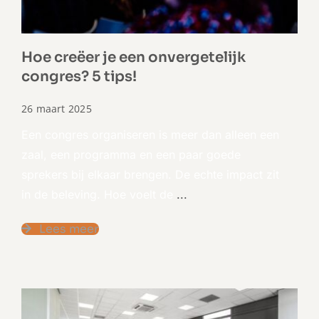
Hoe creëer je een onvergetelijk
congres? 5 tips!
26 maart 2025
Een congres organiseren is meer dan alleen een
zaal, een programma en een paar goede
sprekers bij elkaar brengen. De echte impact zit
in de beleving. Hoe voelt de
...
Lees meer