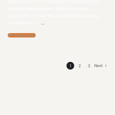
draait alles om het onbezorgd organiseren van
zakelijke bijeenkomsten. Maar een goede
bijeenkomst is meer dan een perfecte planning:
het gaat ook om
...
Lees meer
Next
1
2
3