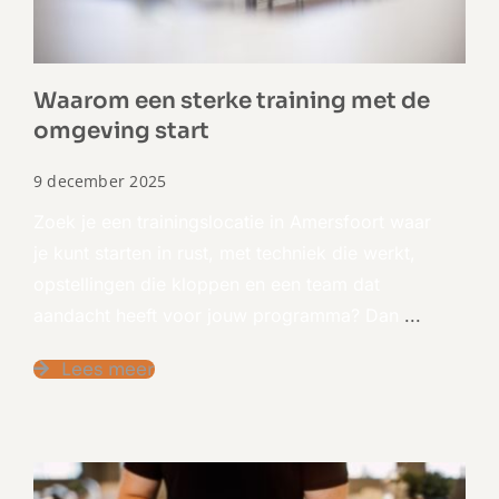
Waarom een sterke training met de
omgeving start
9 december 2025
Zoek je een trainingslocatie in Amersfoort waar
je kunt starten in rust, met techniek die werkt,
opstellingen die kloppen en een team dat
aandacht heeft voor jouw programma? Dan
...
Lees meer