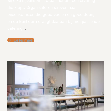
Bij elke bijeenkomst draait het om een ervaring
die klopt. Organisatoren streven naar
bijeenkomsten die goed voelen én goed doen,
en de Eenhoorn draagt daaraan bij met passende
catering.
...
Lees meer