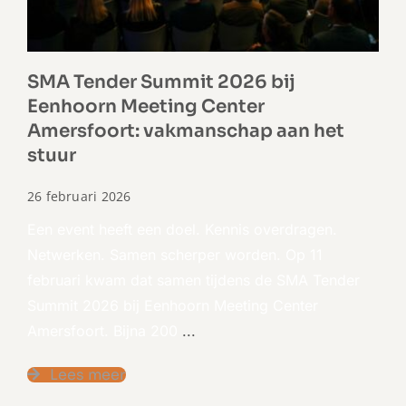
SMA Tender Summit 2026 bij
Eenhoorn Meeting Center
Amersfoort: vakmanschap aan het
stuur
26 februari 2026
Een event heeft een doel. Kennis overdragen.
Netwerken. Samen scherper worden. Op 11
februari kwam dat samen tijdens de SMA Tender
Summit 2026 bij Eenhoorn Meeting Center
Amersfoort. Bijna 200
...
Lees meer