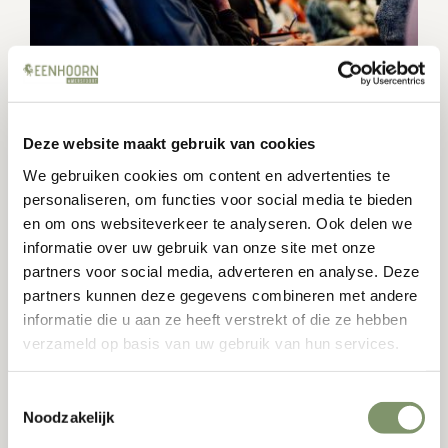
Deze website maakt gebruik van cookies
Congres voorbereiden: zo stel je een
We gebruiken cookies om content en advertenties te
personaliseren, om functies voor social media te bieden
inspirerend en interactief programma
en om ons websiteverkeer te analyseren. Ook delen we
samen
informatie over uw gebruik van onze site met onze
partners voor social media, adverteren en analyse. Deze
1 mei 2025
partners kunnen deze gegevens combineren met andere
Een congres organiseren is meer dan alleen
informatie die u aan ze heeft verstrekt of die ze hebben
sprekers boeken en een congreslocatie regelen.
verzameld op basis van uw gebruik van hun services.
Het draait om beleving, verbinding en inhoud.
Maar hoe stel je een programma samen dat
Toestemmingsselectie
Noodzakelijk
zowel
...